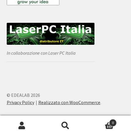
In collaborazione con Laser PC Italia
© EDEALAB 2026
Privacy Policy
Realizzato con WooCommerce
.
0
Cerca:
Cerca