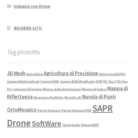
Indagini con Drone
Negozio
BACKEND SITO
Tag prodotto
3D Mesh
Agricoltura di Precisione
Agricoltura
Airinov multiSPEC
Camere Multispettrali
Camere RGB
Camere RGB Modificate
DSM
Flir Tau 2
Flir Vue
Mappa di
Pro
Internet of Farming
Mappa delle Applicazioni
Mappa di Indice
Riflettanza
Nuvola di Punti
Micasense RedEdge
Modello 3D
SAPR
OrtoMosaico
Parrot Sequoia
Parrot Sequoia RGB
Drone
SoftWare
Termografia
thermoMAP