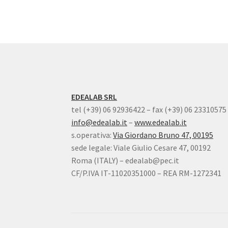
EDEALAB SRL
tel (+39) 06 92936422 – fax (+39) 06 23310575
info@edealab.it
–
www.edealab.it
s.operativa:
Via Giordano Bruno 47, 00195
sede legale: Viale Giulio Cesare 47, 00192
Roma (ITALY) – edealab@pec.it
CF/P.IVA IT-11020351000 – REA RM-1272341