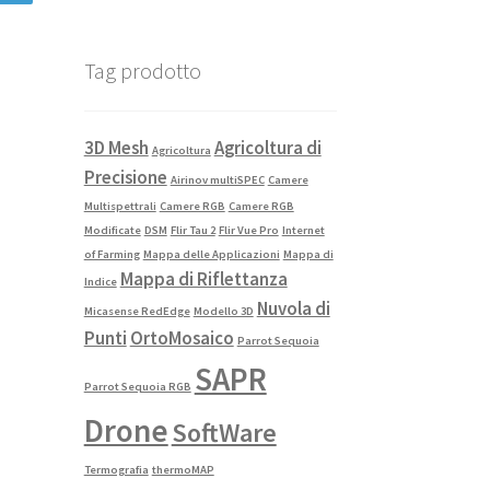
Tag prodotto
3D Mesh
Agricoltura di
Agricoltura
Precisione
Airinov multiSPEC
Camere
Multispettrali
Camere RGB
Camere RGB
Modificate
DSM
Flir Tau 2
Flir Vue Pro
Internet
of Farming
Mappa delle Applicazioni
Mappa di
Mappa di Riflettanza
Indice
Nuvola di
Micasense RedEdge
Modello 3D
Punti
OrtoMosaico
Parrot Sequoia
SAPR
Parrot Sequoia RGB
Drone
SoftWare
Termografia
thermoMAP