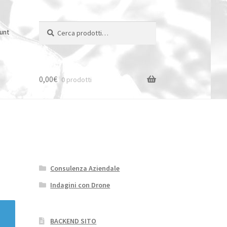
Cerca:
Cerca
ount
0,00
€
0 prodotti
Consulenza Aziendale
Indagini con Drone
BACKEND SITO